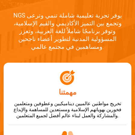
يوفر تجربة تعليمية شاملة تنمي وترعى
NGS
وتجمع بين التميز الأكاديمي والقيم الإسلامية،
وتوفر برنامجًا شاملاً للغة العربية، وتعزز
المسؤولية المدنية لتطوير أعضاء ناجحين
ومساهمين في مجتمع عالمي.
مهمتنا
تخريج مواطنين عالميين ديناميكيين وعطوفين ومتعلمين
فخورين بهوياتهم الإسلامية ومستعدين للمساهمة والإبداع
والمشاركة والعمل لبناء عالم أفضل لجميع المتعلمين.