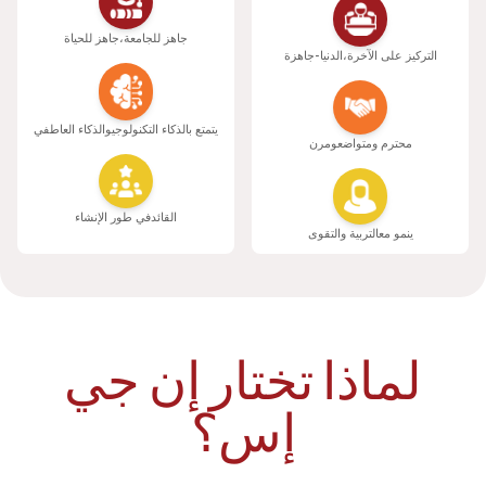
جاهز للجامعة،
جاهز للحياة
التركيز على الآخرة،
الدنيا-جاهزة
يتمتع بالذكاء التكنولوجي
والذكاء العاطفي
محترم ومتواضع
ومرن
القائد
في طور الإنشاء
ينمو مع
التربية والتقوى
لماذا تختار إن جي
إس؟